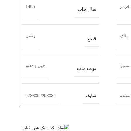
 قرمز
1405
سال چاپ
بالک
رقعی
قطع
ومیز
چهل و هفتم
نوبت چاپ
شابک
9786002298034