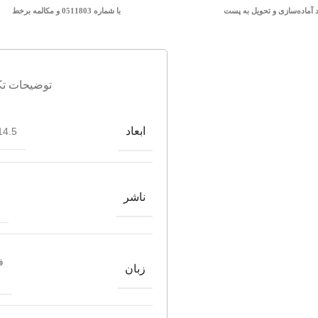
د آماده‌سازی و تحویل به پست
با شماره 0511803 و مکالمه برخط
توضیحات تک
ابعاد
4.5*21.5
ناشر
ف
زبان