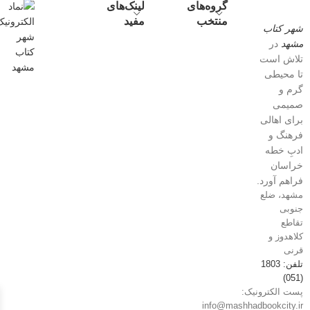
گروه‌های
لینک‌های
منتخب
مفید
شهر کتاب
مشهد
در
تلاش است
تا محیطی
گرم و
صمیمی
برای اهالی
فرهنگ و
ادبِ خطه
خراسان
فراهم آورد.
مشهد، ضلع
جنوبی
تقاطع
کلاهدوز و
قرنی
تلفن: 1803
(051)
پست الکترونیک:
info@mashhadbookcity.ir