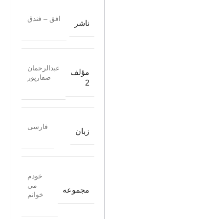
افق – فندق
ناشر
عبدالرحمان
مؤلف
صفارپور
2
فارسی
زبان
خودم
می
مجموعه
خوانم