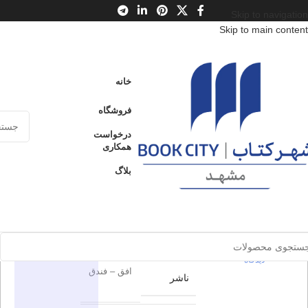
Skip to navigation
Skip to main content
خانه
/
محصولات
/
کتاب کودک و نوجوان
/
سن
/
ب : 7 تا 9 سال
خانه
خودم می خوانم 36 : عروسک
فروشگاه
خودم می
درخواست
ارسال کالا به
همکاری
فروخته شده
سراسر ایران
خوانم 36 :
بلاگ
عروسک
پرداخت از طریق
کارت‌های عضو
شتاب
برای بزرگنمایی کلیک کنید
0
بدون
دیدگاه
در انبار موجود
اطلاعات محصول
نمی باشد
0
بدون
دیدگاه
افق – فندق
ناشر