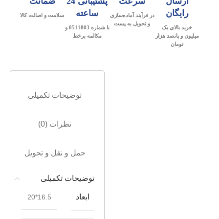
ارسال
سرعت
پشتیبانی 24
ضمانت
رایگان
ساعته
در فرآیند آماده‌سازی
سلامت و اصالت کالا
و تحویل به پست
خرید بالای یک
با شماره 0511803 و
میلیون و پانصد هزار
مکالمه برخط
تومان
توضیحات تکمیلی
نظرات (0)
حمل و نقل و تحویل
توضیحات تکمیلی
ابعاد
16.5*20