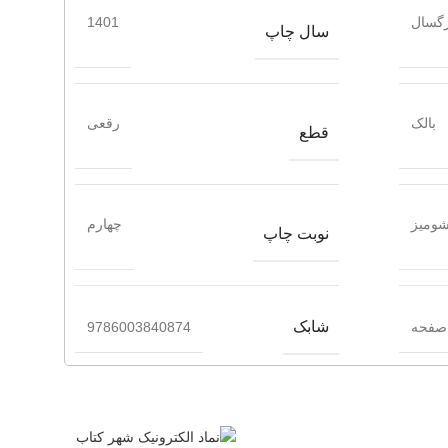
گسال
1401
سال چاپ
بالک
رقعی
قطع
ومیز
چهارم
نوبت چاپ
شابک
9786003840874