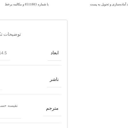
د آماده‌سازی و تحویل به پست
با شماره 0511803 و مکالمه برخط
توضیحات تک
ابعاد
4.5*21.5
ناشر
نفیسه حسن
مترجم