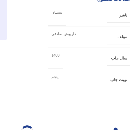
نیستان
ناشر
داریوش صادقی
مؤلف
1403
سال چاپ
پنجم
نوبت چاپ