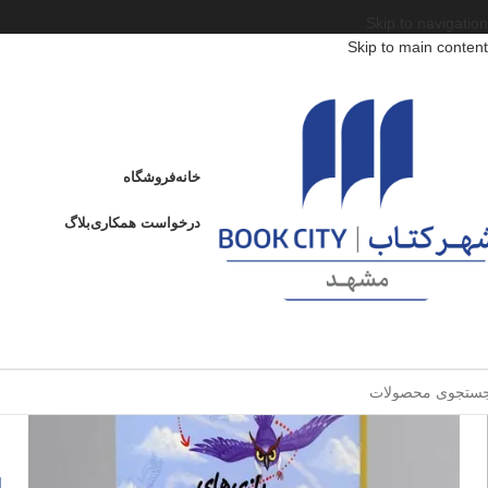
Skip to navigation
Skip to main content
خانه
/
محصولات
/
کتاب کودک و نوجوان
/
سن
/
الف : از 3 تا 6 سال
/
بازی‌های مارپیچ
بازی‌های مارپیچ پیش‌دبستانی – دست ورزی
خانه
فروشگاه
ادامه
عنوان
درخواست همکاری
بلاگ
ب
فروخته شده
و
ا