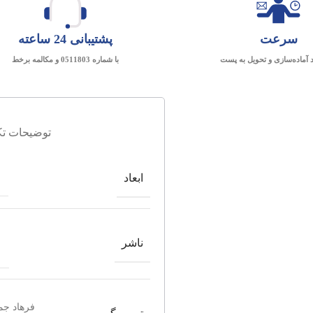
سرعت
پشتیبانی 24 ساعته
د آماده‌سازی و تحویل به پست
با شماره 0511803 و مکالمه برخط
توضیحات تک
ابعاد
ن
ناشر
فرهاد ج