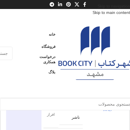
Skip to navigation
Skip to main content
خانه
/
محصولات
/
کتاب بزرگسال
/
ادبیات
/
ادبیات داستانی ایران
خانه
آخرین روزهای زندگی هلاله
فروشگاه
آخرین
درخواست
ارسال کالا به
همکاری
فروخته شده
سراسر ایران
روزهای
بلاگ
زندگی هلاله
پرداخت از طریق
کارت‌های عضو
شتاب
برای بزرگنمایی کلیک کنید
0
بدون
دیدگاه
در انبار موجود
اطلاعات محصول
نمی باشد
0
بدون
دیدگاه
افراز
ناشر