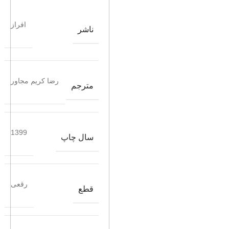
افراز
ناشر
رضا کریم مجاور
مترجم
1399
سال چاپ
رقعی
قطع