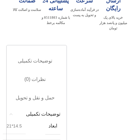
ارسال
سرعت
پشتیبانی 24
ضمانت
رایگان
ساعته
در فرآیند آماده‌سازی
سلامت و اصالت کالا
و تحویل به پست
خرید بالای یک
با شماره 0511803 و
میلیون و پانصد هزار
مکالمه برخط
تومان
توضیحات تکمیلی
نظرات (0)
حمل و نقل و تحویل
توضیحات تکمیلی
ابعاد
14.5*21