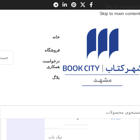
Skip to navigation
Skip to main content
خانه
/
محصولات
/
کتاب بزرگسال
/
روانشناسی عمومی
خانه
راه و رسم راه رفتن
فروشگاه
راه و رسم
درخواست
ارسال کالا به
همکاری
فروخته شده
سراسر ایران
راه رفتن
بلاگ
پرداخت از طریق
0
بدون
کارت‌های عضو
شتاب
دیدگاه
برای بزرگنمایی کلیک کنید
اطلاعات محصول
در انبار موجود
نمی باشد
0
بدون
مثلث
ناشر
دیدگاه
تیک نات