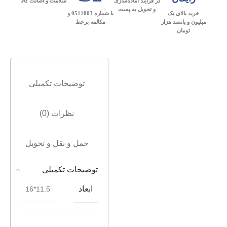
در فرآیند آماده‌سازی
سلامت و اصالت کالا
و تحویل به پست
خرید بالای یک
با شماره 0511803 و
میلیون و پانصد هزار
مکالمه برخط
تومان
توضیحات تکمیلی
نظرات (0)
حمل و نقل و تحویل
توضیحات تکمیلی
ابعاد
11.5*16