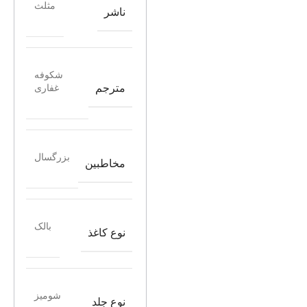
مثلث
ناشر
شکوفه
مترجم
غفاری
بزرگسال
مخاطبین
بالک
نوع کاغذ
شومیز
نوع جلد