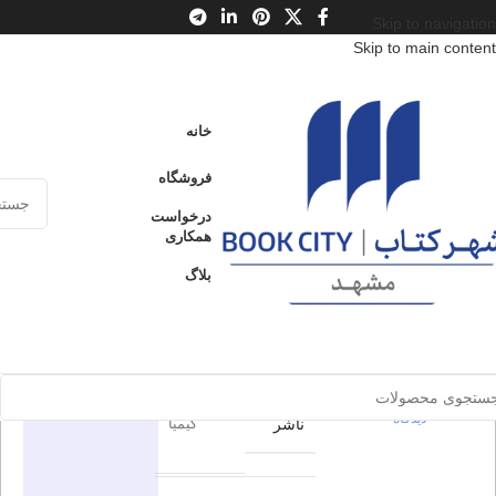
Skip to navigation
Skip to main content
خانه
/
محصولات
/
کتاب کودک و نوجوان
/
سن
/
ب : 7 تا 9 سال
خانه
باز هم وینی پو
فروشگاه
باز هم وینی
درخواست
ارسال کالا به
همکاری
فروخته شده
سراسر ایران
پو
بلاگ
پرداخت از طریق
0
بدون
کارت‌های عضو
شتاب
دیدگاه
برای بزرگنمایی کلیک کنید
اطلاعات محصول
در انبار موجود
نمی باشد
0
بدون
هرمس –
دیدگاه
ناشر
کیمیا