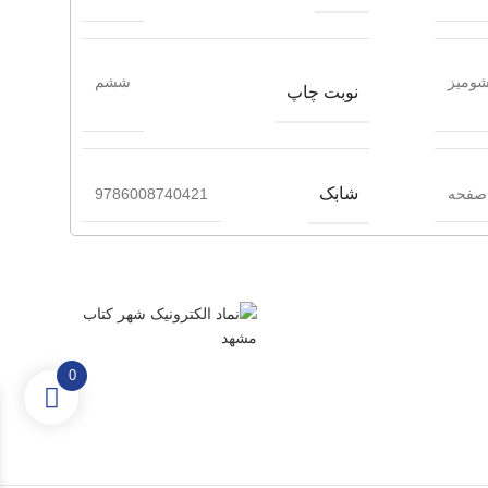
ومیز
ششم
نوبت چاپ
شابک
9786008740421
0