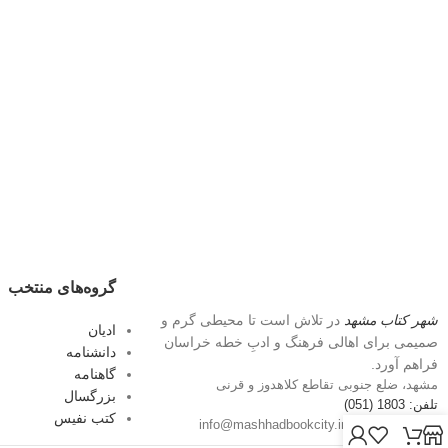
گروه‌های منتخب
شهر کتاب مشهد
در تلاش است تا محیطی گرم و
ادیان
صمیمی برای اهالی فرهنگ و ادبِ خطه خراسان
دانشنامه
فراهم آورد.
گاهنامه
مشهد، ضلع جنوبی تقاطع کلاهدوز و قرنی
بزرگسال
تلفن: 1803 (051)
کتب نفیس
پست الکترونیک: info@mashhadbookcity.ir