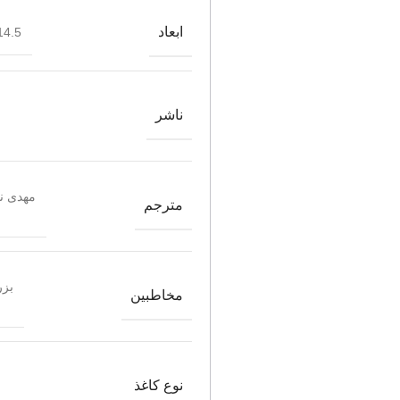
ابعاد
4.5*21.5
ناشر
مهدی نم
مترجم
بزر
مخاطبین
نوع کاغذ