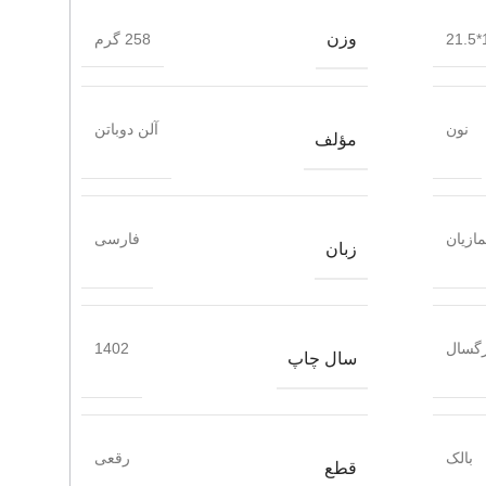
وزن
1
258 گرم
نون
آلن دوباتن
مؤلف
ازیان
فارسی
زبان
گسال
1402
سال چاپ
بالک
رقعی
قطع