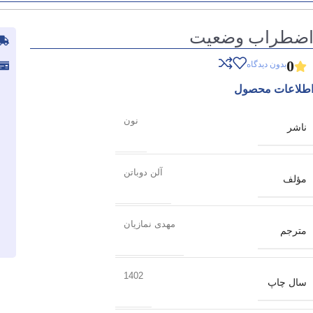
ضطراب وضعیت
0
بدون دیدگاه
طلاعات محصول
نون
ناشر
آلن دوباتن
مؤلف
مهدی نمازیان
مترجم
1402
سال چاپ