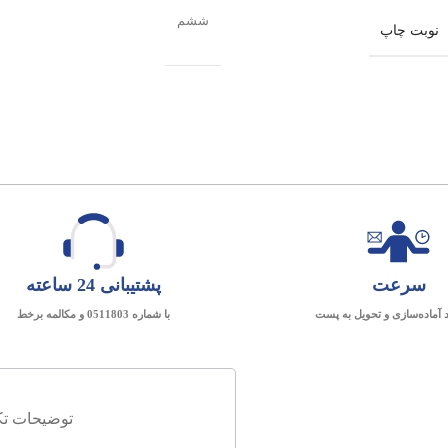
ششم
نوبت چاپ
سرعت
پشتیبانی 24 ساعته
د آماده‌سازی و تحویل به پست
با شماره 0511803 و مکالمه برخط
توضیحات تک