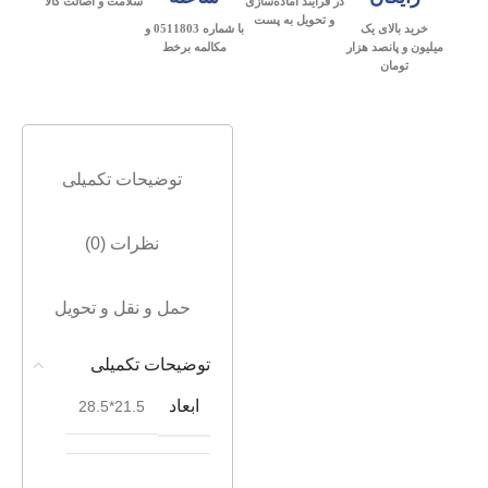
در فرآیند آماده‌سازی
سلامت و اصالت کالا
و تحویل به پست
خرید بالای یک
با شماره 0511803 و
میلیون و پانصد هزار
مکالمه برخط
تومان
توضیحات تکمیلی
نظرات (0)
حمل و نقل و تحویل
توضیحات تکمیلی
ابعاد
21.5*28.5