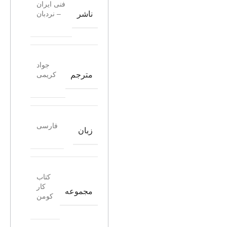
فنی ایران
ناشر
– نردبان
جواد
مترجم
کریمی
فارسی
زبان
کتاب
کار
مجموعه
کومن