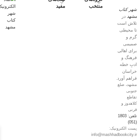
منتخب
مفید
شهر کتاب
مشهد
در
تلاش است
تا محیطی
گرم و
صمیمی
برای اهالی
فرهنگ و
ادبِ خطه
خراسان
فراهم آورد.
مشهد، ضلع
جنوبی
تقاطع
کلاهدوز و
قرنی
تلفن: 1803
(051)
پست الکترونیک:
info@mashhadbookcity.ir