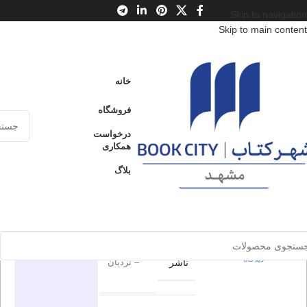
Skip to navigation
Skip to main content
خانه
/
محصولات
/
کتاب کودک و نوجوان
/
سن
/
الف : از 3 تا 6 سال
خانه
رنگ کنیم 4 (حیوانات)
فروشگاه
رنگ کنیم 4
درخواست
ارسال کالا به
همکاری
فروخته شده
سراسر ایران
(حیوانات)
بلاگ
پرداخت از طریق
0
بدون
کارت‌های عضو
شتاب
دیدگاه
برای بزرگنمایی کلیک کنید
اطلاعات محصول
در انبار موجود
نمی باشد
0
بدون
فنی ایران
دیدگاه
ناشر
– نردبان