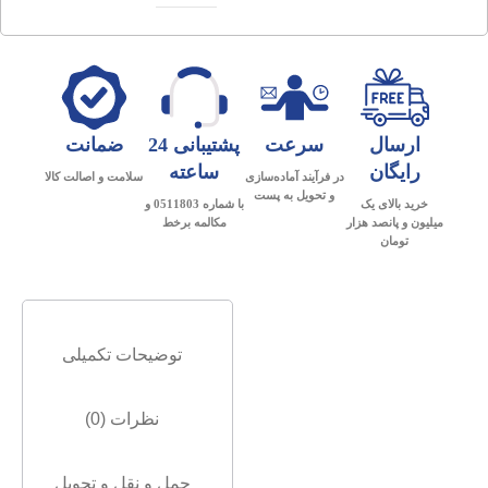
ارسال
سرعت
پشتیبانی 24
ضمانت
رایگان
ساعته
در فرآیند آماده‌سازی
سلامت و اصالت کالا
و تحویل به پست
خرید بالای یک
با شماره 0511803 و
میلیون و پانصد هزار
مکالمه برخط
تومان
توضیحات تکمیلی
نظرات (0)
حمل و نقل و تحویل