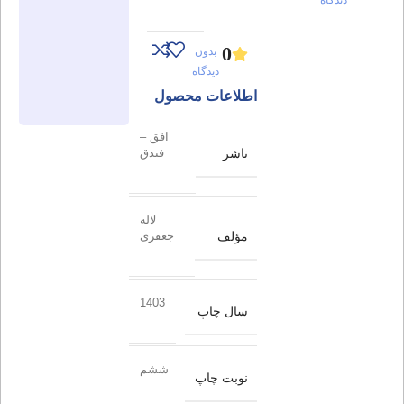
0
بدون
دیدگاه
اطلاعات محصول
افق –
ناشر
فندق
لاله
مؤلف
جعفری
1403
سال چاپ
ششم
نوبت چاپ