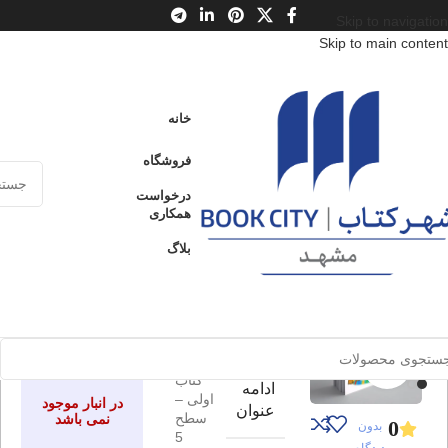
Skip to navigation
Skip to main content
خانه
/
محصولات
/
کتاب کودک و نوجوان
/
سن
/
ب : 7 تا 9 سال
خانه
ضاطاظاغوله
فروشگاه
ادامه
کلاس اولی، کتاب اولی – سطح 5
عنوان
درخواست
همکاری
بلاگ
ضاطاظاغول
ارسال کالا به
فروخته شده
سراسر ایران
ه
پرداخت از طریق
کلاس
کارت‌های عضو
شتاب
اولی،
برای بزرگنمایی کلیک کنید
کتاب
ادامه
اولی –
در انبار موجود
عنوان
سطح
نمی باشد
0
بدون
5
دیدگاه