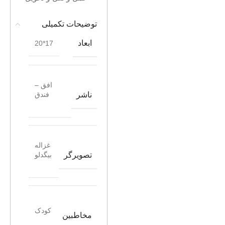
توضیحات تکمیلی
ابعاد
17*20
افق –
ناشر
فندق
غزاله
تصویرگر
بیگدلو
کودک
مخاطبین