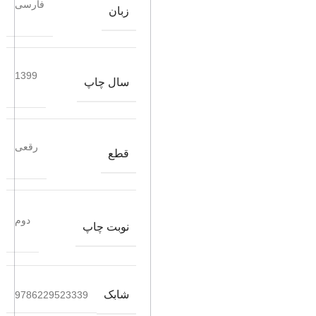
فارسی
زبان
1399
سال چاپ
رقعی
قطع
دوم
نوبت چاپ
شابک
9786229523339