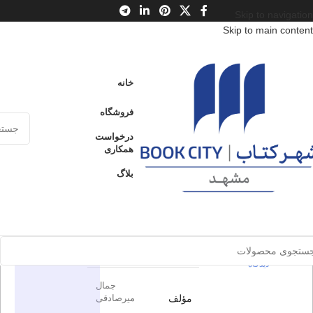
Skip to navigation
Skip to main content
خانه
/
محصولات
/
کتاب بزرگسال
/
ادبیات
/
ژانر
خانه
پشه‌ها
فروشگاه
پشه‌ها
درخواست
ارسال کالا به
همکاری
فروخته شده
سراسر ایران
0
بدون
بلاگ
پرداخت از طریق
دیدگاه
کارت‌های عضو
اطلاعات محصول
شتاب
برای بزرگنمایی کلیک کنید
در انبار موجود
اشاره
ناشر
نمی باشد
0
بدون
دیدگاه
جمال
مؤلف
میرصادقی