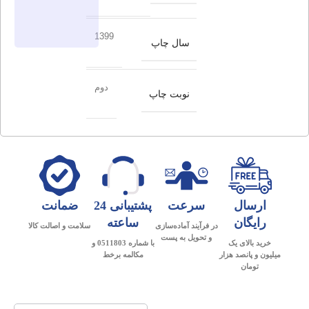
1399
سال چاپ
دوم
نوبت چاپ
ارسال
سرعت
پشتیبانی 24
ضمانت
رایگان
ساعته
در فرآیند آماده‌سازی
سلامت و اصالت کالا
و تحویل به پست
خرید بالای یک
با شماره 0511803 و
میلیون و پانصد هزار
مکالمه برخط
تومان