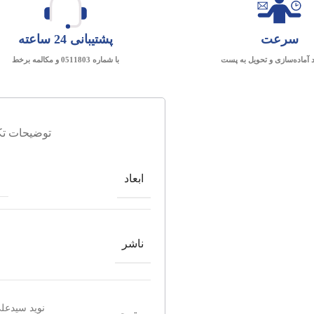
سرعت
پشتیبانی 24 ساعته
د آماده‌سازی و تحویل به پست
با شماره 0511803 و مکالمه برخط
توضیحات تک
ابعاد
ناشر
نوید سیدعلی