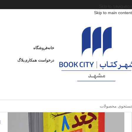
Skip to navigation
Skip to main content
خانه
/
محصولات
/
کتاب کودک و نوجوان
/
سن
/
ب : 7 تا 9 سال
/
دفترچه‌ی خاطرات جغد
دفترچه‌ی خاطرات جغد 8
خانه
فروشگاه
ادامه
عنوان
درخواست همکاری
بلاگ
د
فروخته شده
ا