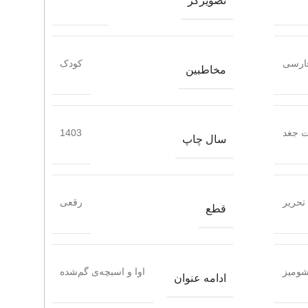
تصویرگر
ارسی
کودک
مخاطبین
ت جغد
1403
سال چاپ
تحریر
رقعی
قطع
ومیز
اوا و اسبچه‌ی گم‌شده
ادامه عنوان