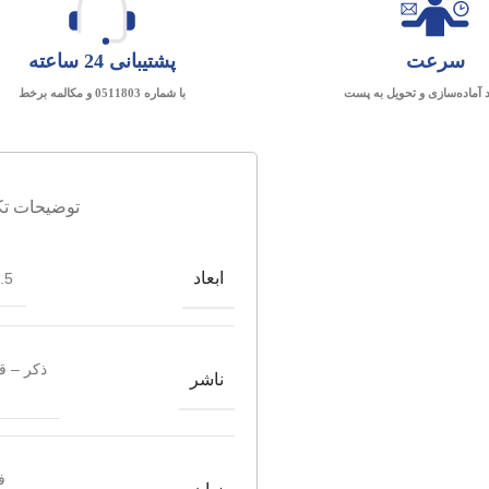
سرعت
پشتیبانی 24 ساعته
د آماده‌سازی و تحویل به پست
با شماره 0511803 و مکالمه برخط
توضیحات تک
ابعاد
*28
ذکر – 
ناشر
ف