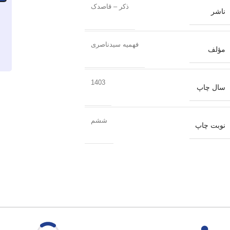
ذکر – قاصدک
ناشر
فهمیه سیدناصری
مؤلف
1403
سال چاپ
ششم
نوبت چاپ