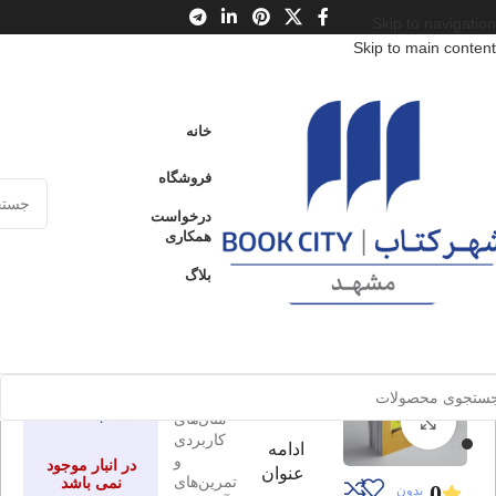
Skip to navigation
Skip to main content
خانه
/
محصولات
/
کتاب بزرگسال
/
کسب و کار
خانه
برنامه‌ریزی بازاریابی
فروشگاه
به همراه مثال‌های کاربردی و
ادامه
تمرین‌های آموزشی
درخواست
عنوان
همکاری
بلاگ
برنامه‌ریزی
ارسال کالا به
فروخته شده
سراسر ایران
بازاریابی
پرداخت از طریق
به همراه
کارت‌های عضو
شتاب
مثال‌های
برای بزرگنمایی کلیک کنید
کاربردی
ادامه
و
در انبار موجود
عنوان
تمرین‌های
نمی باشد
0
بدون