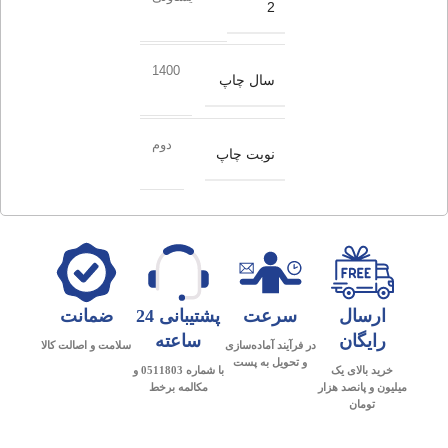
2
1400
سال چاپ
دوم
نوبت چاپ
ارسال
سرعت
پشتیبانی 24
ضمانت
رایگان
ساعته
در فرآیند آماده‌سازی
سلامت و اصالت کالا
و تحویل به پست
خرید بالای یک
با شماره 0511803 و
میلیون و پانصد هزار
مکالمه برخط
تومان