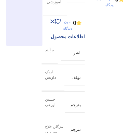
آموزشی
دیدگاه
0
بدون
دیدگاه
اطلاعات محصول
برآیند
ناشر
اریک
مؤلف
داویس
حسین
مترجم
اورعی
مژگان فلاح
مترجم
یساولی