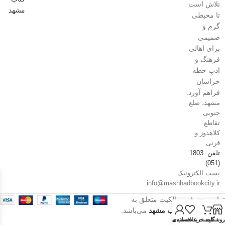
تلاش است
تا محیطی
گرم و
صمیمی
برای اهالی
فرهنگ و
ادبِ خطه
خراسان
فراهم آورد.
مشهد، ضلع
جنوبی
تقاطع
کلاهدوز و
قرنی
تلفن: 1803
(051)
پست الکترونیک:
info@mashhadbookcity.ir
تمامی حقوق و مالکیت متعلق به
فروشگاه شهر کتاب مشهد
می‌باشد.
روشگاه
سبد خرید
حساب من
لیست علاقه‌مندی‌ها
سال 1405