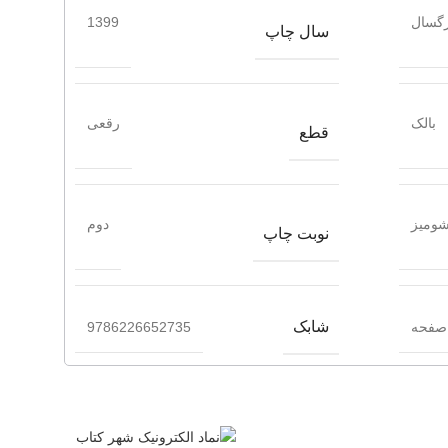
گسال
1399
سال چاپ
بالک
رقعی
قطع
ومیز
دوم
نوبت چاپ
شابک
9786226652735