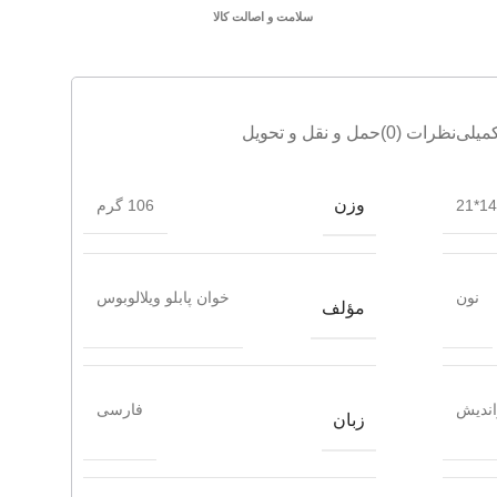
سلامت و اصالت کالا
میلی
نظرات (0)
حمل و نقل و تحویل
وزن
14*21
106 گرم
نون
خوان پابلو ویلالوبوس
مؤلف
اندیش
فارسی
زبان