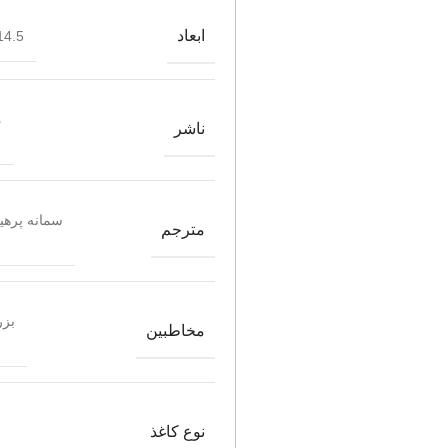
ابعاد
4.5*21.5
م
ناشر
سمانه پرهی
مترجم
بزر
مخاطبین
نوع کاغذ