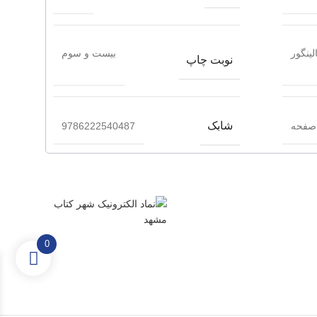
لینگور
بیست و سوم
نوبت چاپ
شابک
9786222540487
0