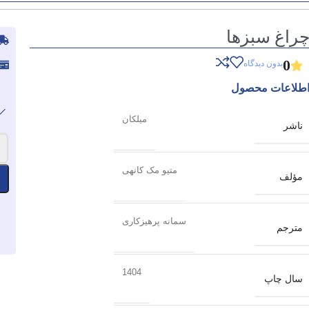
راغ سبزها
0
بدون دیدگاه
طلاعات محصول
میلکان
ناشر
-
متیو مک کانهی
مؤلف
سمانه پرهیزکاری
مترجم
1404
سال چاپ