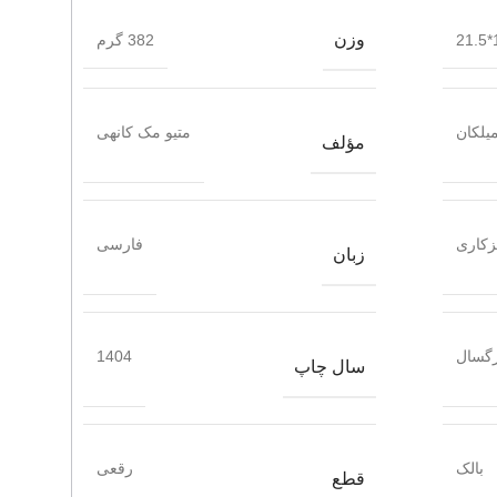
وزن
1
382 گرم
یلکان
متیو مک کانهی
مؤلف
زکاری
فارسی
زبان
گسال
1404
سال چاپ
بالک
رقعی
قطع