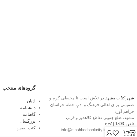
گروه‌های منتخب
شهر کتاب مشهد
در تلاش است تا محیطی گرم و
ادیان
صمیمی برای اهالی فرهنگ و ادبِ خطه خراسان
دانشنامه
فراهم آورد.
گاهنامه
مشهد، ضلع جنوبی تقاطع کلاهدوز و قرنی
بزرگسال
تلفن: 1803 (051)
کتب نفیس
پست الکترونیک: info@mashhadbookcity.ir