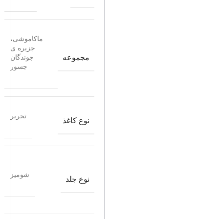
ماکاموشی،
جزیره ی
مجموعه
جوندگان
جسور
تحریر
نوع کاغذ
شومیز
نوع جلد