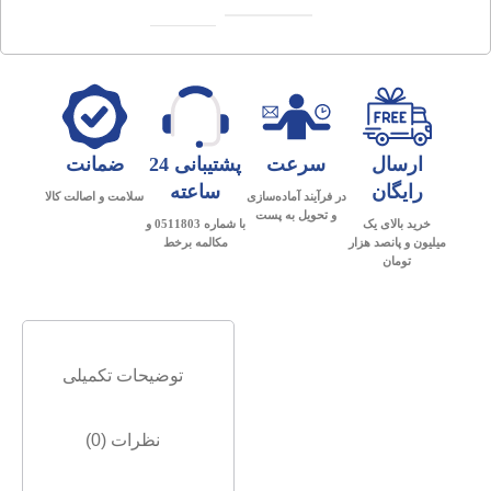
ارسال
سرعت
پشتیبانی 24
ضمانت
رایگان
ساعته
در فرآیند آماده‌سازی
سلامت و اصالت کالا
و تحویل به پست
خرید بالای یک
با شماره 0511803 و
میلیون و پانصد هزار
مکالمه برخط
تومان
توضیحات تکمیلی
نظرات (0)