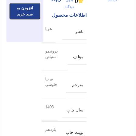
0
بدون
دیدگاه
افزودن به
سبد خرید
اطلاعات محصول
هوپا
ناشر
جرونیمو
مؤلف
استیلتن
فریبا
مترجم
چاوشی
1403
سال چاپ
یازدهم
نوبت چاپ