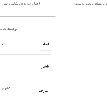
د آماده‌سازی و تحویل به پست
با شماره 0511803 و مکالمه برخط
توضیحات تک
ابعاد
5.5*21.5
ناشر
کیانوش 
مترجم