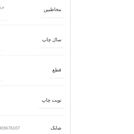
بزر
مخاطبین
سال چاپ
قطع
نوبت چاپ
شابک
003676107