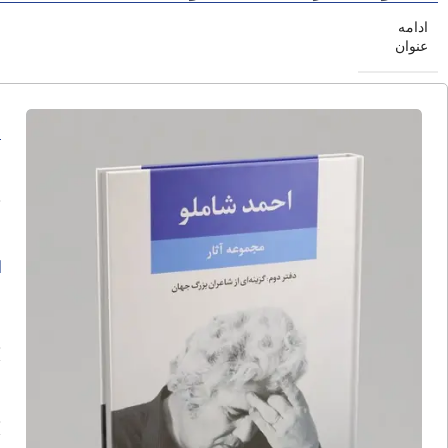
ادامه
عنوان
م
ا