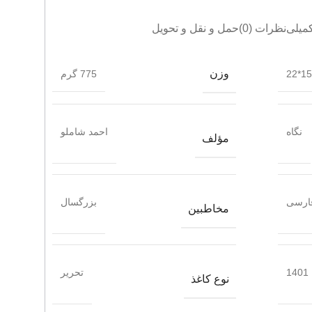
میلی
نظرات (0)
حمل و نقل و تحویل
وزن
15*22
775 گرم
نگاه
احمد شاملو
مؤلف
ارسی
بزرگسال
مخاطبین
1401
تحریر
نوع کاغذ