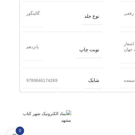
رقعی
گالینگور
نوع جلد
 اشعار
پانزدهم
نوبت چاپ
 جهان
شابک
9789646174269
0