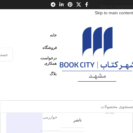
Skip to navigation
Skip to main content
خانه
/
محصولات
/
کتاب بزرگسال
/
ادبیات
/
ادبیات نمایشی جهان
خانه
شویک در جنگ جهانی دوم
فروشگاه
شویک در
درخواست
ارسال کالا به
همکاری
فروخته شده
سراسر ایران
جنگ جهانی
بلاگ
دوم
پرداخت از طریق
کارت‌های عضو
شتاب
برای بزرگنمایی کلیک کنید
0
بدون
دیدگاه
در انبار موجود
اطلاعات محصول
نمی باشد
0
بدون
دیدگاه
خوارزمی
ناشر