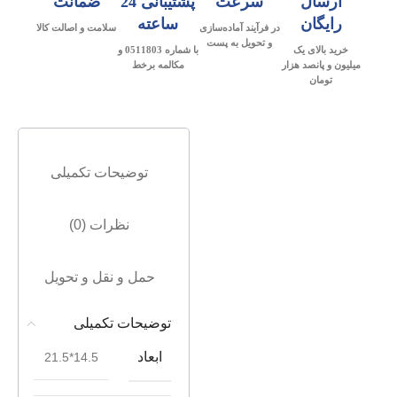
ارسال
سرعت
پشتیبانی 24
ضمانت
رایگان
ساعته
در فرآیند آماده‌سازی
سلامت و اصالت کالا
و تحویل به پست
خرید بالای یک
با شماره 0511803 و
میلیون و پانصد هزار
مکالمه برخط
تومان
توضیحات تکمیلی
نظرات (0)
حمل و نقل و تحویل
توضیحات تکمیلی
ابعاد
14.5*21.5