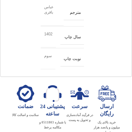
عباس
مترجم
باقری
1402
سال چاپ
سوم
نوبت چاپ
ارسال
سرعت
پشتیبانی 24
ضمانت
رایگان
ساعته
در فرآیند آماده‌سازی
سلامت و اصالت کالا
و تحویل به پست
خرید بالای یک
با شماره 0511803 و
میلیون و پانصد هزار
مکالمه برخط