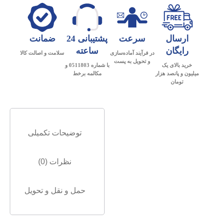
ارسال
سرعت
پشتیبانی 24
ضمانت
رایگان
ساعته
در فرآیند آماده‌سازی
سلامت و اصالت کالا
و تحویل به پست
خرید بالای یک
با شماره 0511803 و
میلیون و پانصد هزار
مکالمه برخط
تومان
توضیحات تکمیلی
نظرات (0)
حمل و نقل و تحویل