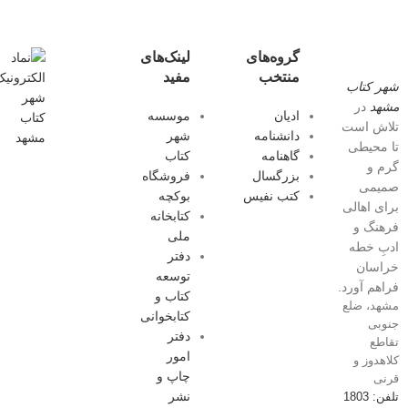
گروه‌های
لینک‌های
منتخب
مفید
شهر کتاب
مشهد
در
ادیان
موسسه
تلاش است
دانشنامه
شهر
تا محیطی
گاهنامه
کتاب
گرم و
بزرگسال
فروشگاه
صمیمی
کتب نفیس
بوکچه
برای اهالی
کتابخانه
فرهنگ و
ملی
ادبِ خطه
دفتر
خراسان
توسعه
فراهم آورد.
کتاب و
مشهد، ضلع
کتابخوانی
جنوبی
دفتر
تقاطع
امور
کلاهدوز و
چاپ و
قرنی
نشر
تلفن: 1803