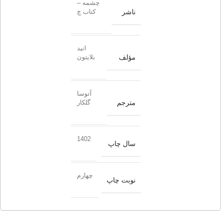
چشمه –
ناشر
کتاب چ
انید
مؤلف
بلایتون
آتوسا
مترجم
گلکار
1402
سال چاپ
چهارم
نوبت چاپ