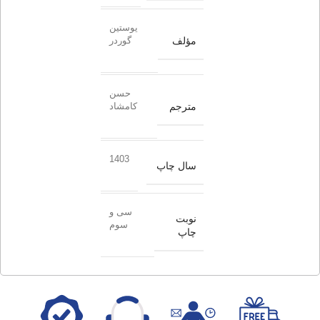
یوستین
مؤلف
گوردر
حسن
مترجم
کامشاد
1403
سال چاپ
سی و
نوبت
سوم
چاپ