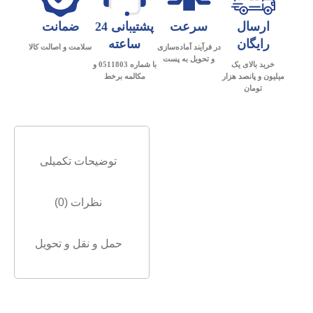
ارسال
سرعت
پشتیبانی 24
ضمانت
رایگان
ساعته
در فرآیند آماده‌سازی
سلامت و اصالت کالا
و تحویل به پست
خرید بالای یک
با شماره 0511803 و
میلیون و پانصد هزار
مکالمه برخط
تومان
توضیحات تکمیلی
نظرات (0)
حمل و نقل و تحویل