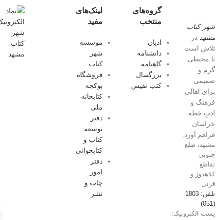
گروه‌های
لینک‌های
منتخب
مفید
شهر کتاب
مشهد
در
ادیان
موسسه
تلاش است
دانشنامه
شهر
تا محیطی
گاهنامه
کتاب
گرم و
بزرگسال
فروشگاه
صمیمی
کتب نفیس
بوکچه
برای اهالی
کتابخانه
فرهنگ و
ملی
ادبِ خطه
دفتر
خراسان
توسعه
فراهم آورد.
کتاب و
مشهد، ضلع
کتابخوانی
جنوبی
دفتر
تقاطع
امور
کلاهدوز و
چاپ و
قرنی
نشر
تلفن: 1803
(051)
پست الکترونیک: