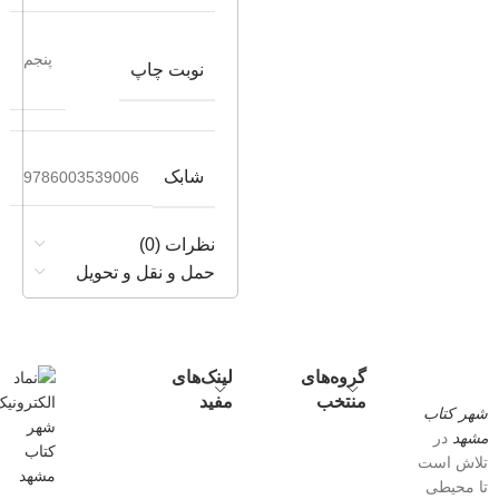
پنجم
نوبت چاپ
شابک
9786003539006
نظرات (0)
حمل و نقل و تحویل
گروه‌های
لینک‌های
منتخب
مفید
شهر کتاب
مشهد
در
تلاش است
تا محیطی