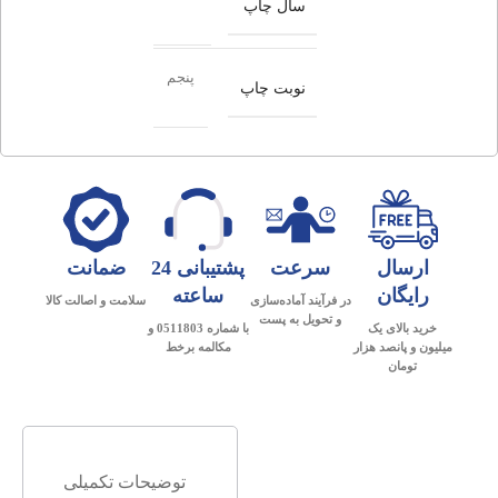
سال چاپ
پنجم
نوبت چاپ
ارسال
سرعت
پشتیبانی 24
ضمانت
رایگان
ساعته
در فرآیند آماده‌سازی
سلامت و اصالت کالا
و تحویل به پست
خرید بالای یک
با شماره 0511803 و
میلیون و پانصد هزار
مکالمه برخط
تومان
توضیحات تکمیلی