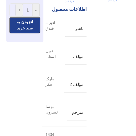
دیدگاه
اطلاعات محصول
+
-
افزودن به
افق –
سبد خرید
ناشر
فندق
نویل
مؤلف
استلی
مارک
مؤلف 2
بیکر
مهسا
مترجم
خسروی
1404