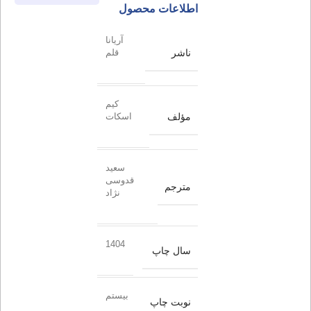
اطلاعات محصول
آریانا
ناشر
قلم
کیم
مؤلف
اسکات
سعید
قدوسی
مترجم
نژاد
1404
سال چاپ
بیستم
نوبت چاپ