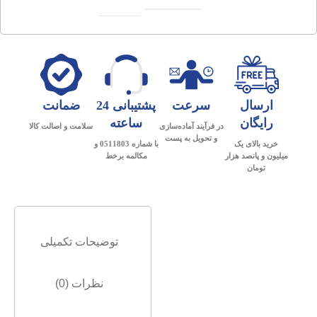
ارسال
سرعت
پشتیبانی 24
ضمانت
رایگان
ساعته
در فرآیند آماده‌سازی
سلامت و اصالت کالا
و تحویل به پست
خرید بالای یک
با شماره 0511803 و
میلیون و پانصد هزار
مکالمه برخط
تومان
توضیحات تکمیلی
نظرات (0)