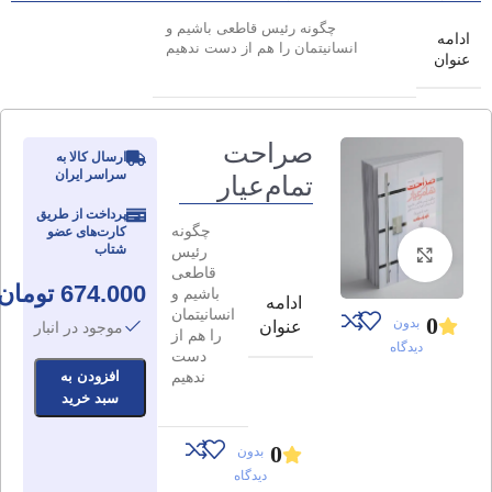
چگونه رئیس قاطعی باشیم و
ادامه
انسانیتمان را هم از دست ندهیم
عنوان
صراحت
ارسال کالا به
سراسر ایران
تمام‌عیار
پرداخت از طریق
چگونه
کارت‌های عضو
شتاب
رئیس
برای بزرگنمایی کلیک کنید
قاطعی
674.000
تومان
باشیم و
ادامه
انسانیتمان
0
بدون
عنوان
موجود در انبار
را هم از
دیدگاه
دست
ندهیم
افزودن به
سبد خرید
0
بدون
دیدگاه