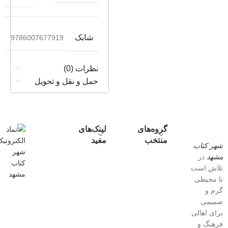
شابک
9786007677919
نظرات (0)
حمل و نقل و تحویل
گروه‌های
لینک‌های
منتخب
مفید
شهر کتاب
مشهد
در
تلاش است
تا محیطی
گرم و
صمیمی
برای اهالی
فرهنگ و