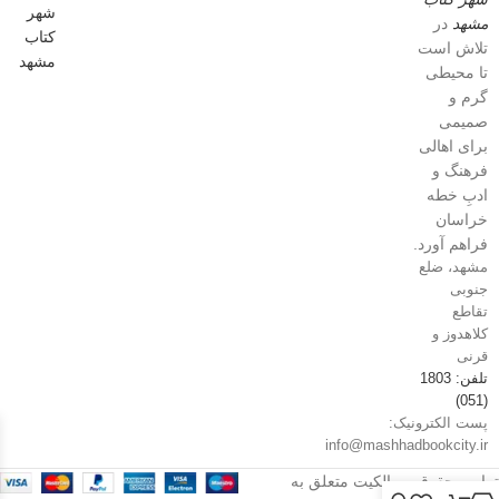
مشهد
در
تلاش است
تا محیطی
گرم و
صمیمی
برای اهالی
فرهنگ و
ادبِ خطه
خراسان
فراهم آورد.
مشهد، ضلع
جنوبی
تقاطع
کلاهدوز و
قرنی
تلفن: 1803
(051)
پست الکترونیک:
info@mashhadbookcity.ir
تمامی حقوق و مالکیت متعلق به