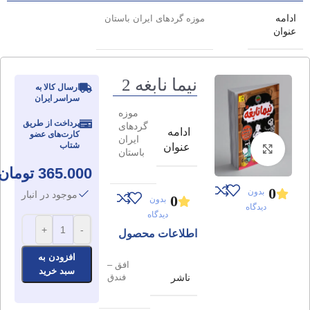
ادامه
موزه گردهای ایران باستان
عنوان
نیما نابغه 2
ارسال کالا به
سراسر ایران
موزه
پرداخت از طریق
گردهای
ادامه
کارت‌های عضو
ایران
شتاب
عنوان
برای بزرگنمایی کلیک کنید
باستان
365.000
تومان
0
بدون
موجود در انبار
0
بدون
دیدگاه
دیدگاه
+
-
اطلاعات محصول
افزودن به
افق –
سبد خرید
ناشر
فندق