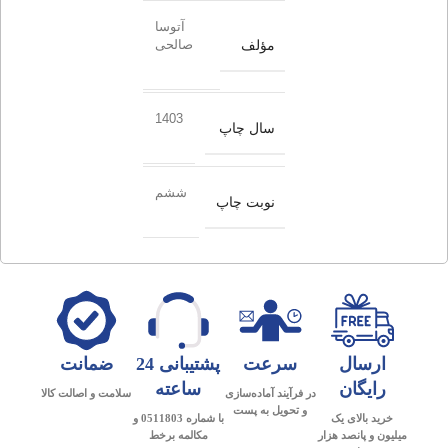
آتوسا
مؤلف
صالحی
1403
سال چاپ
ششم
نوبت چاپ
ارسال
سرعت
پشتیبانی 24
ضمانت
رایگان
ساعته
در فرآیند آماده‌سازی
سلامت و اصالت کالا
و تحویل به پست
خرید بالای یک
با شماره 0511803 و
میلیون و پانصد هزار
مکالمه برخط