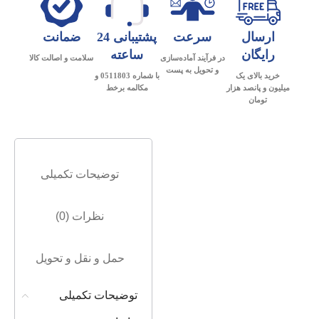
ارسال
سرعت
پشتیبانی 24
ضمانت
رایگان
ساعته
در فرآیند آماده‌سازی
سلامت و اصالت کالا
و تحویل به پست
خرید بالای یک
با شماره 0511803 و
میلیون و پانصد هزار
مکالمه برخط
تومان
توضیحات تکمیلی
نظرات (0)
حمل و نقل و تحویل
توضیحات تکمیلی