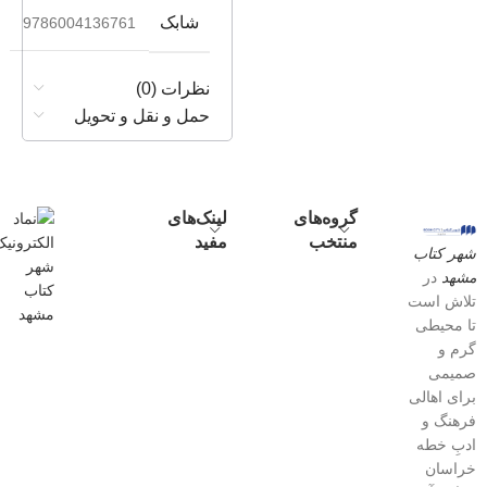
شابک
9786004136761
نظرات (0)
حمل و نقل و تحویل
گروه‌های
لینک‌های
منتخب
مفید
شهر کتاب
مشهد
در
تلاش است
تا محیطی
گرم و
صمیمی
برای اهالی
فرهنگ و
ادبِ خطه
خراسان