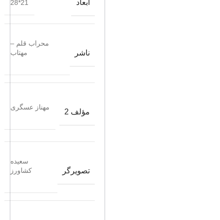
ابعاد
21*28
محراب قلم –
ناشر
مهتاب
مهناز عسگری
مؤلف 2
سعیده
تصویرگر
کشاورز