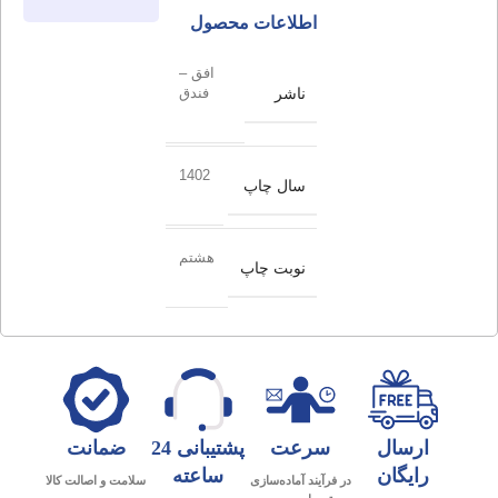
اطلاعات محصول
افق –
ناشر
فندق
1402
سال چاپ
هشتم
نوبت چاپ
ارسال
سرعت
پشتیبانی 24
ضمانت
رایگان
ساعته
در فرآیند آماده‌سازی
سلامت و اصالت کالا