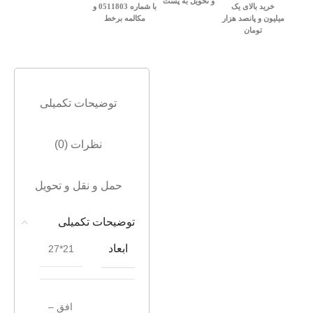
و تحویل به پست
خرید بالای یک
با شماره 0511803 و
میلیون و پانصد هزار
مکالمه برخط
تومان
توضیحات تکمیلی
نظرات (0)
حمل و نقل و تحویل
توضیحات تکمیلی
ابعاد
21*27
افق –