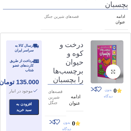
بچسبان
ادامه
قصه‌های شیرین جنگل
عنوان
درخت و
ارسال کالا به
سراسر ایران
کوه و
حیوان
پرداخت از طریق
کارت‌های عضو
برچسب‌ها
شتاب
برای بزرگنمایی کلیک کنید
را بچسبان
135.000
تومان
0
بدون
موجود در انبار
قصه‌های
دیدگاه
ادامه
شیرین
جنگل
عنوان
افزودن به
سبد خرید
0
بدون
دیدگاه