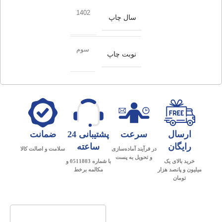
1402
سال چاپ
سوم
نوبت چاپ
ارسال
سرعت
پشتیبانی 24
ضمانت
رایگان
ساعته
در فرآیند آماده‌سازی
سلامت و اصالت کالا
و تحویل به پست
خرید بالای یک
با شماره 0511803 و
میلیون و پانصد هزار
مکالمه برخط
تومان