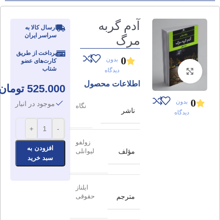
آدم گربه
ارسال کالا به
سراسر ایران
مرگ
پرداخت از طریق
0
بدون
کارت‌های عضو
شتاب
دیدگاه
برای بزرگنمایی کلیک کنید
اطلاعات محصول
525.000
تومان
0
بدون
موجود در انبار
نگاه
ناشر
دیدگاه
+
-
زولفو
افزودن به
مؤلف
لیوانلی
سبد خرید
ایلناز
مترجم
حقوقی