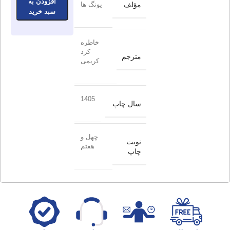
افزودن به
مؤلف
یونگ ها
سبد خرید
خاطره
کرد
مترجم
کریمی
1405
سال چاپ
چهل و
نوبت
هفتم
چاپ