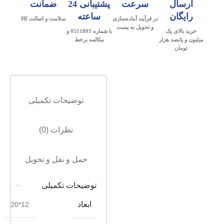
ارسال
سرعت
پشتیبانی 24
ضمانت
رایگان
ساعته
در فرآیند آماده‌سازی
سلامت و اصالت کالا
و تحویل به پست
خرید بالای یک
با شماره 0511803 و
میلیون و پانصد هزار
مکالمه برخط
تومان
توضیحات تکمیلی
نظرات (0)
حمل و نقل و تحویل
توضیحات تکمیلی
ابعاد
12*20