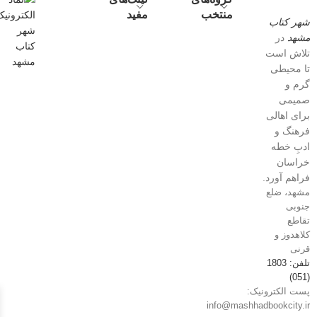
منتخب
مفید
شهر کتاب
مشهد
در
تلاش است
تا محیطی
گرم و
صمیمی
برای اهالی
فرهنگ و
ادبِ خطه
خراسان
فراهم آورد.
مشهد، ضلع
جنوبی
تقاطع
کلاهدوز و
قرنی
تلفن: 1803
(051)
پست الکترونیک:
info@mashhadbookcity.ir