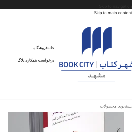
Skip to navigation
Skip to main content
خانه
/
محصولات
/
کتاب بزرگسال
/
روانشناسی خانواده
/
زوج درمانی
/
هشت درس برای 
هشت درس برای زندگی زناشویی شادتر + CD
خانه
فروشگاه
ه
درخواست همکاری
بلاگ
فروخته شده
ش
ا