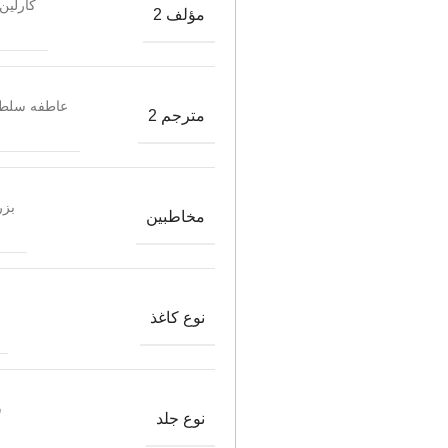
کارلین
مؤلف 2
عاطفه سلطا
مترجم 2
بزر
مخاطبین
نوع کاغذ
ش
نوع جلد