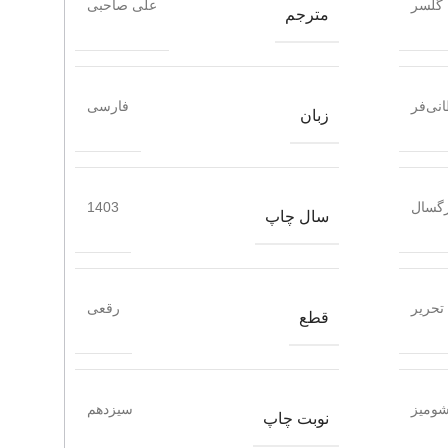
 گلسر
علی صاحبی
مترجم
نی‌فر
فارسی
زبان
گسال
1403
سال چاپ
تحریر
رقعی
قطع
ومیز
سیزدهم
نوبت چاپ