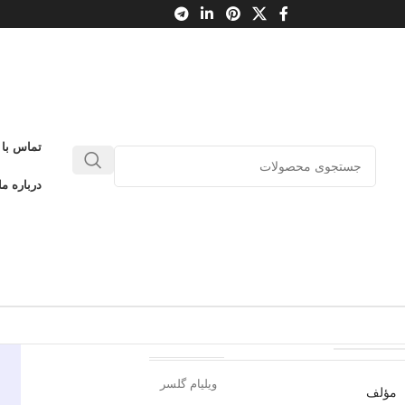
زندگی زناشویی شادتر + CD
تماس با 
شت درس برای زندگی زناشویی
درباره ما
ادتر + CD
0
بدون دیدگاه
طلاعات محصول
سایه سخن
ناشر
ویلیام گلسر
مؤلف