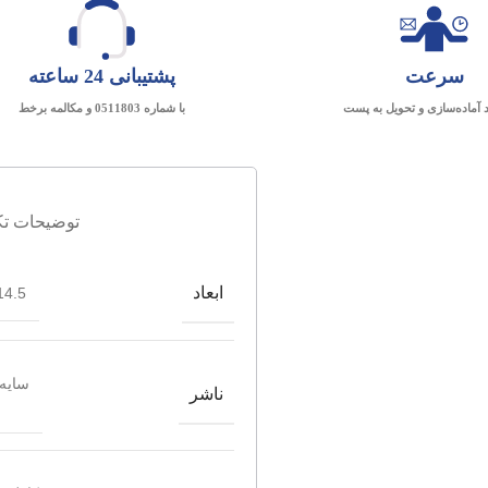
سرعت
پشتیبانی 24 ساعته
د آماده‌سازی و تحویل به پست
با شماره 0511803 و مکالمه برخط
توضیحات تک
ابعاد
4.5*21.5
سایه
ناشر