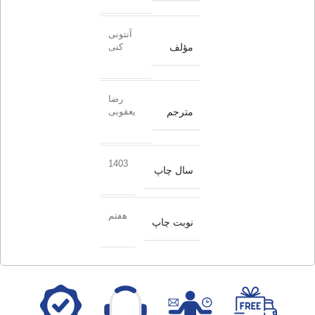
آنتونی
مؤلف
کنی
رضا
مترجم
یعقوبی
1403
سال چاپ
هفتم
نوبت چاپ