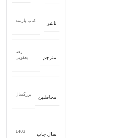
کتاب پارسه
ناشر
رضا
مترجم
یعقوبی
بزرگسال
مخاطبین
1403
سال چاپ