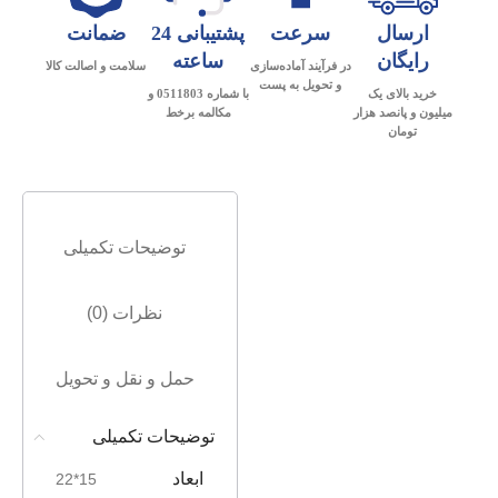
ارسال
سرعت
پشتیبانی 24
ضمانت
رایگان
ساعته
در فرآیند آماده‌سازی
سلامت و اصالت کالا
و تحویل به پست
خرید بالای یک
با شماره 0511803 و
میلیون و پانصد هزار
مکالمه برخط
تومان
توضیحات تکمیلی
نظرات (0)
حمل و نقل و تحویل
توضیحات تکمیلی
ابعاد
15*22