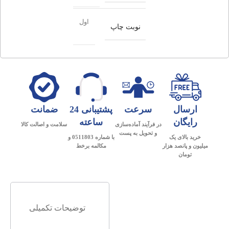
اول
نوبت چاپ
ارسال
سرعت
پشتیبانی 24
ضمانت
رایگان
ساعته
در فرآیند آماده‌سازی
سلامت و اصالت کالا
و تحویل به پست
خرید بالای یک
با شماره 0511803 و
میلیون و پانصد هزار
مکالمه برخط
تومان
توضیحات تکمیلی