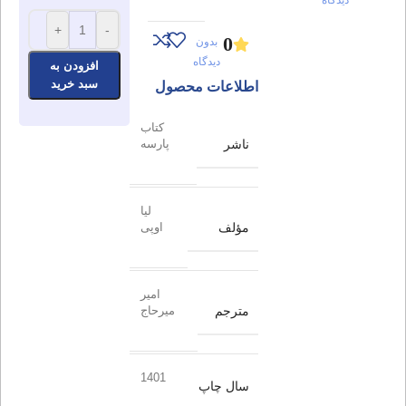
+
-
0
بدون
دیدگاه
افزودن به
سبد خرید
اطلاعات محصول
کتاب
ناشر
پارسه
لیا
مؤلف
اوپی
امیر
مترجم
میرحاج
1401
سال چاپ