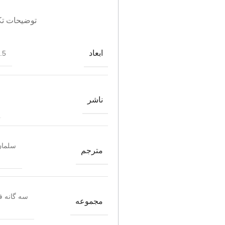
توضیحات تک
ابعاد
*21
ناشر
سلمان
مترجم
سه گانه ف
مجموعه