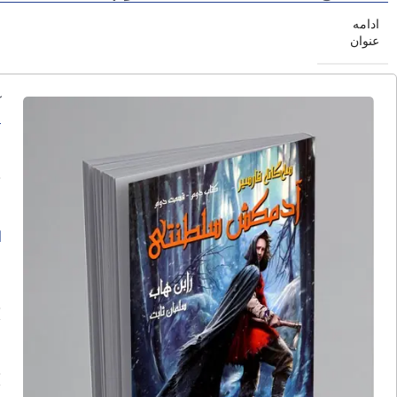
ادامه
عنوان
آ
ا