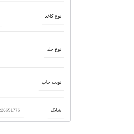
نوع کاغذ
ش
نوع جلد
نوبت چاپ
شابک
226651776