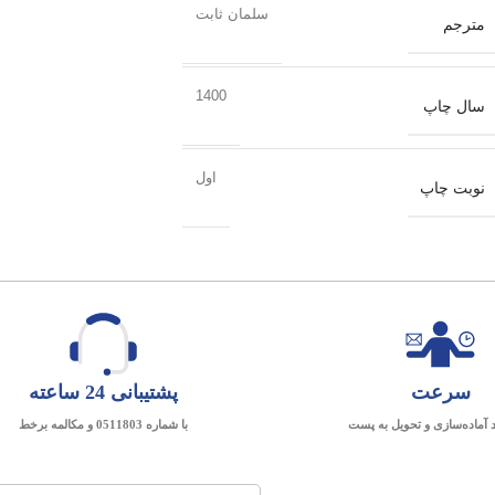
سلمان ثابت
مترجم
1400
سال چاپ
اول
نوبت چاپ
سرعت
پشتیبانی 24 ساعته
د آماده‌سازی و تحویل به پست
با شماره 0511803 و مکالمه برخط