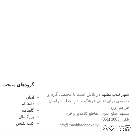
گروه‌های منتخب
شهر کتاب مشهد
در تلاش است تا محیطی گرم و
ادیان
صمیمی برای اهالی فرهنگ و ادبِ خطه خراسان
دانشنامه
فراهم آورد.
گاهنامه
مشهد، ضلع جنوبی تقاطع کلاهدوز و قرنی
بزرگسال
تلفن: 1803 (051)
کتب نفیس
پست الکترونیک: info@mashhadbookcity.ir