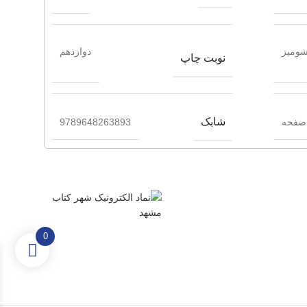
ومیز
دوازدهم
نوبت چاپ
شابک
9789648263893
0