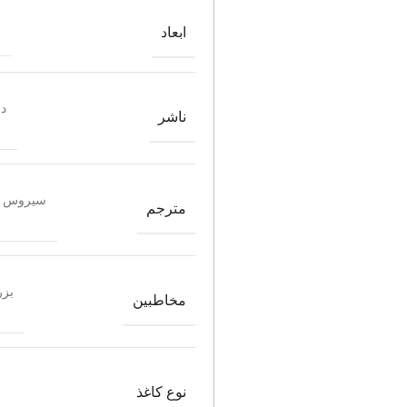
ابعاد
دن
ناشر
سیروس ن
مترجم
بزر
مخاطبین
نوع کاغذ