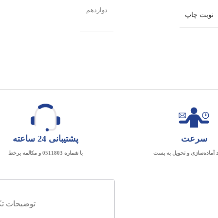
دوازدهم
نوبت چاپ
سرعت
پشتیبانی 24 ساعته
د آماده‌سازی و تحویل به پست
با شماره 0511803 و مکالمه برخط
توضیحات تک