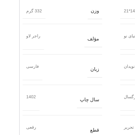
وزن
14*21
332 گرم
یای نو
راجر لاو
مؤلف
ویدان
فارسی
زبان
گسال
1402
سال چاپ
تحریر
رقعی
قطع