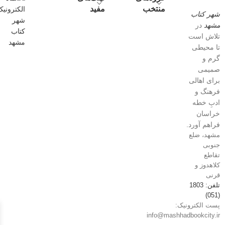
منتخب
مفید
شهر کتاب
مشهد
در
تلاش است
تا محیطی
گرم و
صمیمی
برای اهالی
فرهنگ و
ادبِ خطه
خراسان
فراهم آورد.
مشهد، ضلع
جنوبی
تقاطع
کلاهدوز و
قرنی
تلفن: 1803
(051)
پست الکترونیک:
info@mashhadbookcity.ir