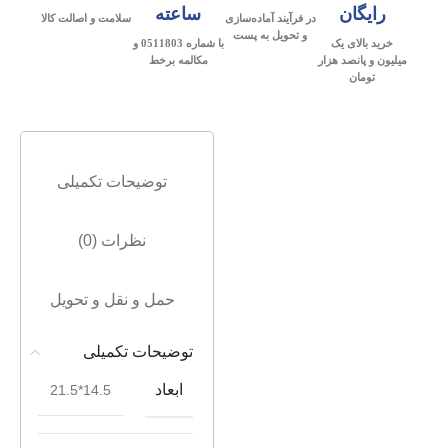
رایگان
ساعته
در فرآیند آماده‌سازی
سلامت و اصالت کالا
و تحویل به پست
خرید بالای یک
با شماره 0511803 و
میلیون و پانصد هزار
مکالمه برخط
تومان
توضیحات تکمیلی
نظرات (0)
حمل و نقل و تحویل
توضیحات تکمیلی
ابعاد
14.5*21.5