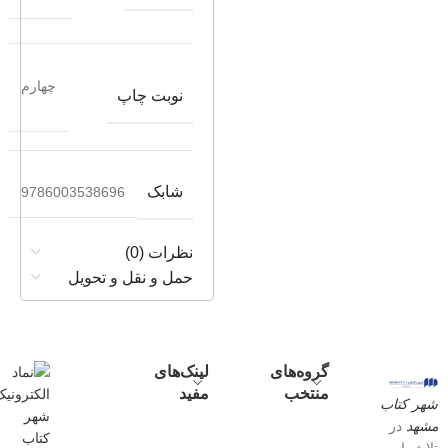
چهارم
نوبت چاپ
شابک
9786003538696
نظرات (0)
حمل و نقل و تحویل
گروه‌های
لینک‌های
منتخب
مفید
شهر کتاب
مشهد
در