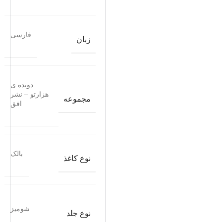
فارسی
زبان
دونده ی
هزارتو – نشر
مجموعه
افق
بالک
نوع کاغذ
شومیز
نوع جلد