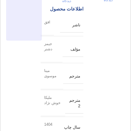
دیدگاه
اطلاعات محصول
افق
ناشر
جیمز
مؤلف
دشنر
مینا
مترجم
موسوی
ملیکا
مترجم
خوش نژاد
2
1404
سال چاپ