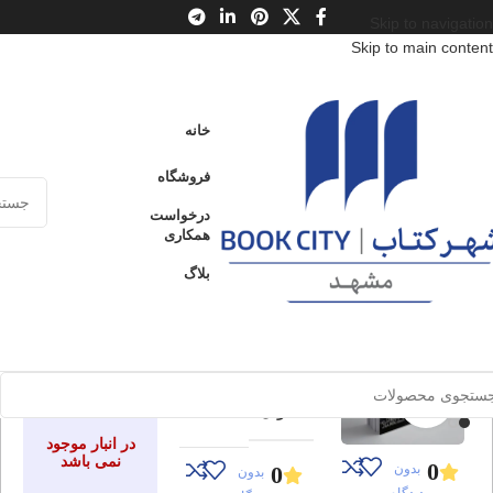
Skip to navigation
Skip to main content
خانه
/
محصولات
/
کتاب کودک و نوجوان
/
سن
/
د : 13 تا 15 سال
خانه
دونده‌ی هزارتو 4
فروشگاه
ادامه
فرمان کشتار
عنوان
درخواست
همکاری
بلاگ
دونده‌ی
ارسال کالا به
فروخته شده
سراسر ایران
هزارتو 4
پرداخت از طریق
فرمان
کارت‌های عضو
ادامه
شتاب
کشتار
برای بزرگنمایی کلیک کنید
عنوان
در انبار موجود
نمی باشد
0
بدون
0
بدون
دیدگاه