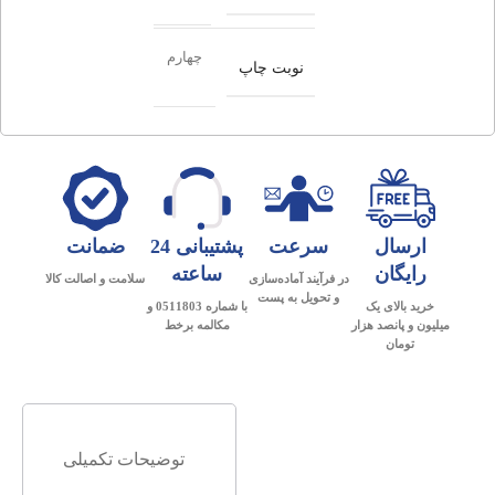
چهارم
نوبت چاپ
ارسال
سرعت
پشتیبانی 24
ضمانت
رایگان
ساعته
در فرآیند آماده‌سازی
سلامت و اصالت کالا
و تحویل به پست
خرید بالای یک
با شماره 0511803 و
میلیون و پانصد هزار
مکالمه برخط
تومان
توضیحات تکمیلی