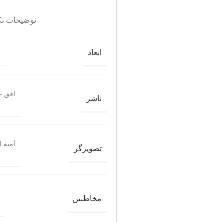
توضیحات تک
ابعاد
افق –
ناشر
آمنه ا
تصویرگر
مخاطبین