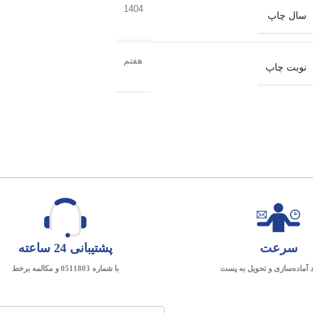
1404
سال چاپ
هفتم
نوبت چاپ
سرعت
پشتیبانی 24 ساعته
د آماده‌سازی و تحویل به پست
با شماره 0511803 و مکالمه برخط