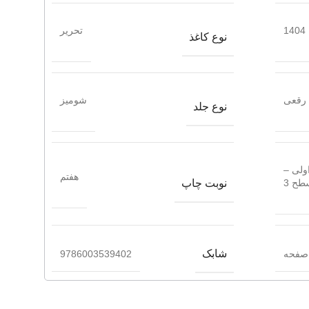
1404
تحریر
نوع کاغذ
رقعی
شومیز
نوع جلد
ولی –
هفتم
نوبت چاپ
طح 3
شابک
9786003539402