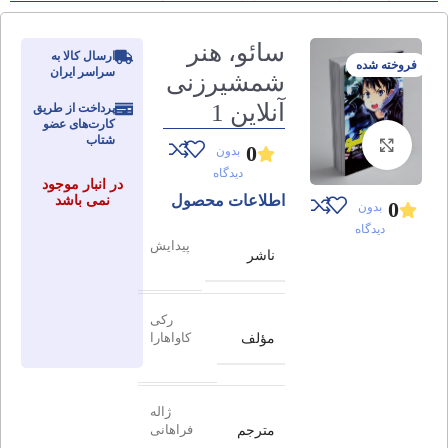
سائو، هنر
ارسال کالا به
فروخته شده
سراسر ایران
شمشیرزنی
آنلاین 1
پرداخت از طریق
کارت‌های عضو
شتاب
برای بزرگنمایی کلیک کنید
0
بدون
دیدگاه
در انبار موجود
اطلاعات محصول
نمی باشد
0
بدون
دیدگاه
پیدایش
ناشر
رکی
مؤلف
کاواهارا
ژاله
مترجم
فراهانی