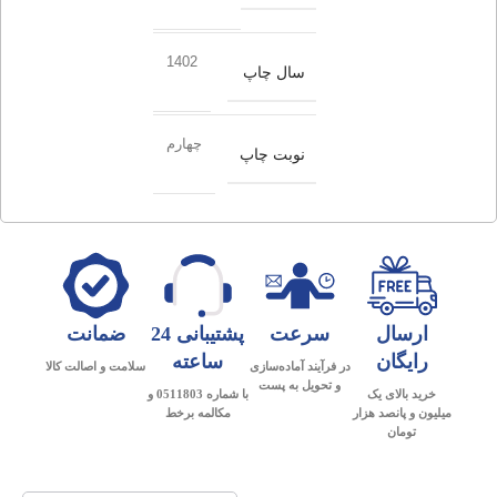
1402
سال چاپ
چهارم
نوبت چاپ
ارسال
سرعت
پشتیبانی 24
ضمانت
رایگان
ساعته
در فرآیند آماده‌سازی
سلامت و اصالت کالا
و تحویل به پست
خرید بالای یک
با شماره 0511803 و
میلیون و پانصد هزار
مکالمه برخط
تومان