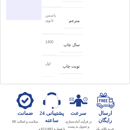
یاسمن
مترجم
ثانوی
1400
سال چاپ
اول
نوبت چاپ
ارسال
سرعت
پشتیبانی 24
ضمانت
رایگان
ساعته
در فرآیند آماده‌سازی
سلامت و اصالت کالا
و تحویل به پست
خرید بالای یک
با شماره 0511803 و