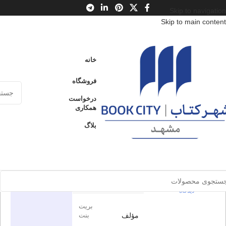
Skip to navigation
Skip to main content
خانه
/
محصولات
/
کتاب بزرگسال
/
ادبیات
/
ژانر
خانه
نیمه فراری
فروشگاه
نیمه فراری
درخواست
ارسال کالا به
همکاری
فروخته شده
سراسر ایران
0
بدون
بلاگ
پرداخت از طریق
دیدگاه
کارت‌های عضو
اطلاعات محصول
شتاب
برای بزرگنمایی کلیک کنید
در انبار موجود
نون
ناشر
نمی باشد
0
بدون
دیدگاه
بریت
مؤلف
بنت