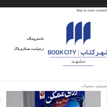
Skip to navigation
Skip to main content
خانه
/
محصولات
/
کتاب بزرگسال
/
ادبیات
/
ژانر
/
ورای ممکن
ورای ممکن
خانه
فروشگاه
ادامه
عنوان
درخواست همکاری
بلاگ
و
فروخته شده
ا