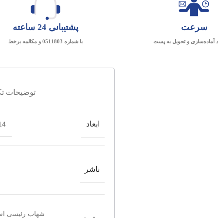
سرعت
پشتیبانی 24 ساعته
د آماده‌سازی و تحویل به پست
با شماره 0511803 و مکالمه برخط
توضیحات تک
ابعاد
4*21.5
ناشر
شهاب رئیسی اس