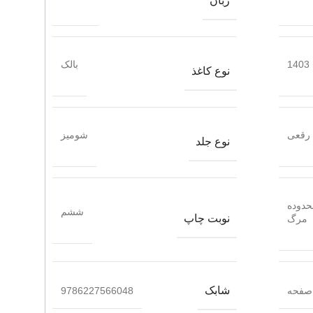
زبان
1403
بالک
نوع کاغذ
رقعی
شومیز
نوع جلد
حدوده
ششم
نوبت چاپ
مرگ
شابک
9786227566048