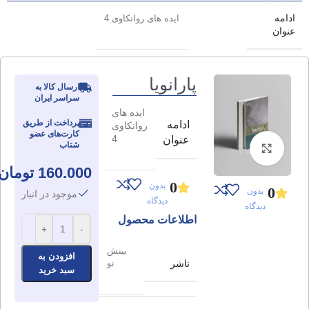
ادامه
ایده های روانکاوی 4
عنوان
پارانویا
ارسال کالا به
سراسر ایران
ایده های
پرداخت از طریق
ادامه
روانکاوی
کارت‌های عضو
4
عنوان
شتاب
برای بزرگنمایی کلیک کنید
160.000
تومان
0
بدون
0
بدون
موجود در انبار
دیدگاه
دیدگاه
اطلاعات محصول
+
-
بینش
افزودن به
ناشر
نو
سبد خرید