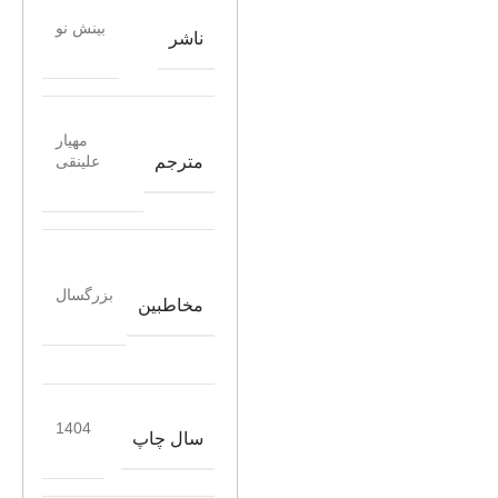
بینش نو
ناشر
مهیار
مترجم
علینقی
بزرگسال
مخاطبین
1404
سال چاپ