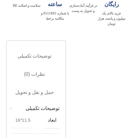
رایگان
ساعته
در فرآیند آماده‌سازی
سلامت و اصالت کالا
و تحویل به پست
خرید بالای یک
با شماره 0511803 و
میلیون و پانصد هزار
مکالمه برخط
تومان
توضیحات تکمیلی
نظرات (0)
حمل و نقل و تحویل
توضیحات تکمیلی
ابعاد
11.5*16