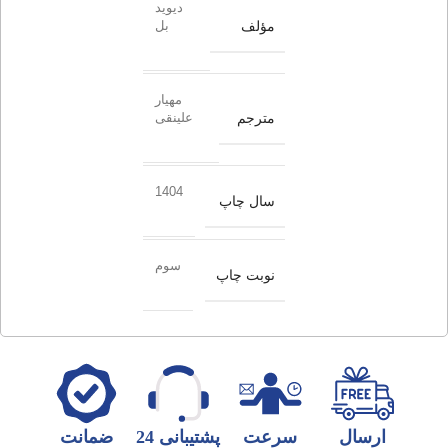
دیوید
مؤلف
بل
مهیار
مترجم
علینقی
1404
سال چاپ
سوم
نوبت چاپ
ارسال
سرعت
پشتیبانی 24
ضمانت