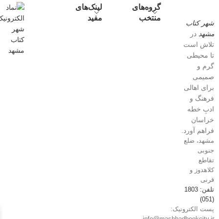
گروه‌های
لینک‌های
منتخب
مفید
شهر کتاب
مشهد
در
تلاش است
تا محیطی
گرم و
صمیمی
برای اهالی
فرهنگ و
ادبِ خطه
خراسان
فراهم آورد.
مشهد، ضلع
جنوبی
تقاطع
کلاهدوز و
قرنی
تلفن: 1803
(051)
پست الکترونیک:
info@mashhadbookcity.ir