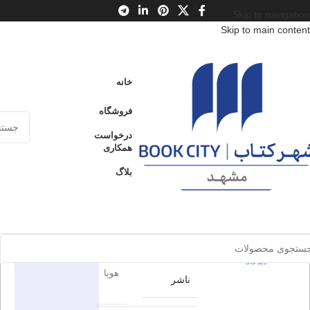
Skip to navigation
Skip to main content
خانه
/
محصولات
/
کتاب کودک و نوجوان
/
سن
/
ج : 10 تا 12 سال
خانه
کاپابلانکا بادکنک شطرنج باز
فروشگاه
کاپابلانکا
درخواست
ارسال کالا به
همکاری
فروخته شده
سراسر ایران
بادکنک
بلاگ
شطرنج باز
پرداخت از طریق
کارت‌های عضو
شتاب
برای بزرگنمایی کلیک کنید
0
بدون
دیدگاه
در انبار موجود
اطلاعات محصول
نمی باشد
0
بدون
دیدگاه
هوپا
ناشر