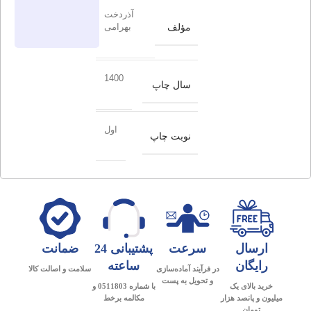
آذردخت
مؤلف
بهرامی
1400
سال چاپ
اول
نوبت چاپ
ارسال
سرعت
پشتیبانی 24
ضمانت
رایگان
ساعته
در فرآیند آماده‌سازی
سلامت و اصالت کالا
و تحویل به پست
خرید بالای یک
با شماره 0511803 و
میلیون و پانصد هزار
مکالمه برخط
تومان