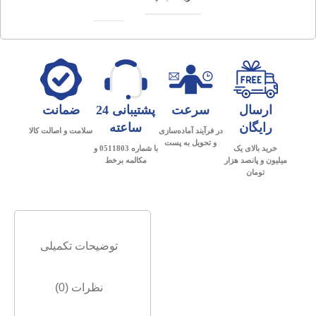
ارسال
سرعت
پشتیبانی 24
ضمانت
رایگان
ساعته
در فرآیند آماده‌سازی
سلامت و اصالت کالا
و تحویل به پست
خرید بالای یک
با شماره 0511803 و
میلیون و پانصد هزار
مکالمه برخط
تومان
توضیحات تکمیلی
نظرات (0)