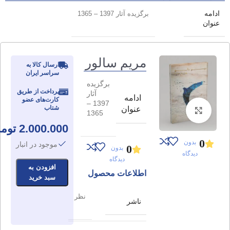
ادامه
برگزیده آثار 1397 – 1365
عنوان
مریم سالور
ارسال کالا به
سراسر ایران
برگزیده
پرداخت از طریق
آثار
ادامه
کارت‌های عضو
1397 –
شتاب
عنوان
برای بزرگنمایی کلیک کنید
1365
2.000.000
توم
0
بدون
موجود در انبار
0
بدون
دیدگاه
دیدگاه
افزودن به
اطلاعات محصول
سبد خرید
نظر
ناشر