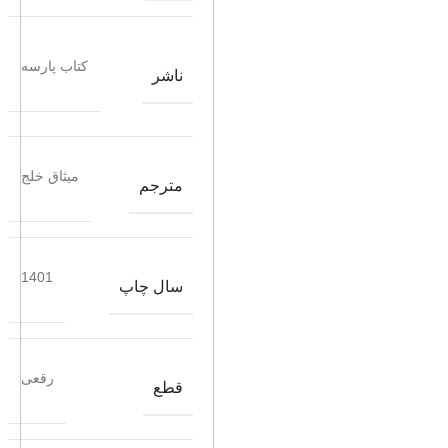
کتاب پارسه
ناشر
میثاق خلج
مترجم
1401
سال چاپ
رقعی
قطع