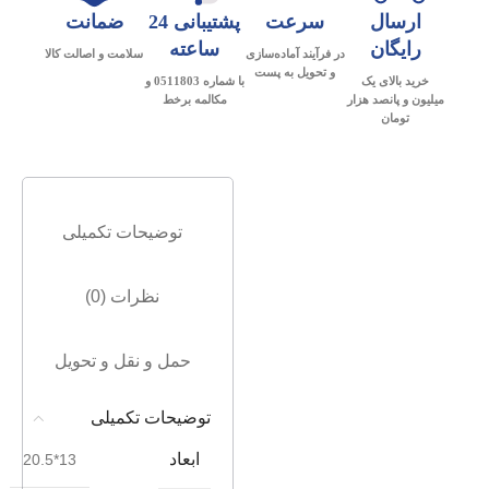
ارسال
سرعت
پشتیبانی 24
ضمانت
رایگان
ساعته
در فرآیند آماده‌سازی
سلامت و اصالت کالا
و تحویل به پست
خرید بالای یک
با شماره 0511803 و
میلیون و پانصد هزار
مکالمه برخط
تومان
توضیحات تکمیلی
نظرات (0)
حمل و نقل و تحویل
توضیحات تکمیلی
ابعاد
13*20.5