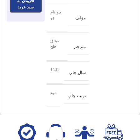
افزودن به
سبد خرید
چو نام
مؤلف
جو
میثاق
مترجم
خلج
1401
سال چاپ
دوم
نوبت چاپ