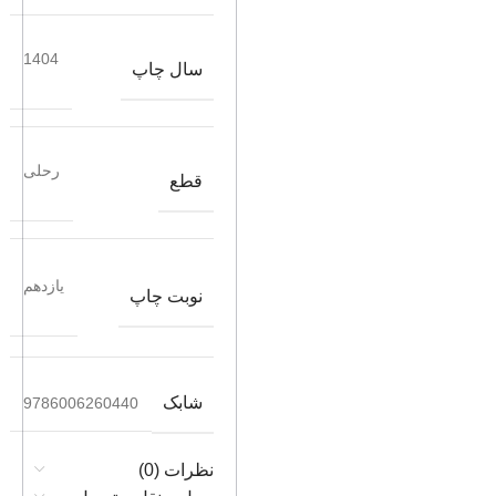
1404
سال چاپ
رحلی
قطع
یازدهم
نوبت چاپ
شابک
9786006260440
نظرات (0)