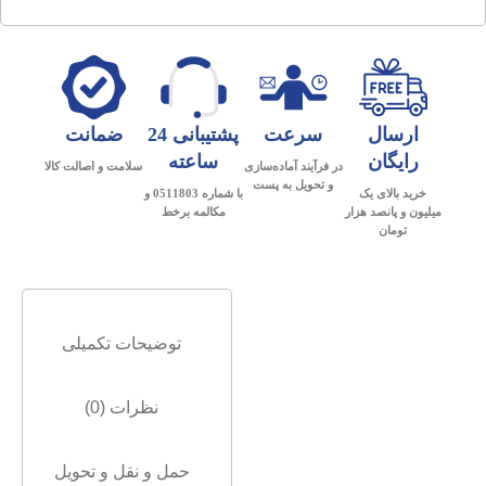
ارسال
سرعت
پشتیبانی 24
ضمانت
رایگان
ساعته
در فرآیند آماده‌سازی
سلامت و اصالت کالا
و تحویل به پست
خرید بالای یک
با شماره 0511803 و
میلیون و پانصد هزار
مکالمه برخط
تومان
توضیحات تکمیلی
نظرات (0)
حمل و نقل و تحویل