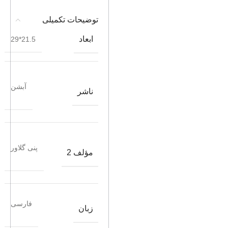
توضیحات تکمیلی
ابعاد
21.5*29
آبشن
ناشر
پنی‌ گلاور
مؤلف 2
فارسی
زبان