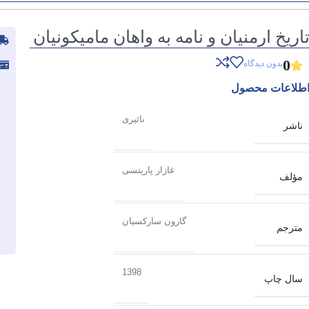
اریخ ارمنیان و نامه به واهان مامیکونیان
0
بدون دیدگاه
طلاعات محصول
نائیری
ناشر
غازار پارپتسی
مؤلف
گارون سارکسیان
مترجم
1398
سال چاپ