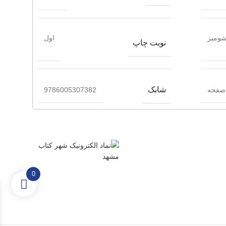
ومیز
اول
نوبت چاپ
شابک
9786005307382
0