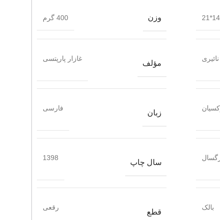
وزن
14*21
400 گرم
نائیری
غازار پارپتسی
مؤلف
کسیان
فارسی
زبان
گسال
1398
سال چاپ
بالک
رقعی
قطع