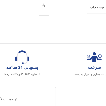
اول
نوبت چاپ
سرعت
پشتیبانی 24 ساعته
د آماده‌سازی و تحویل به پست
با شماره 0511803 و مکالمه برخط
توضیحات تک