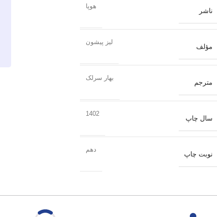
هوپا
ناشر
لیز پیشون
مؤلف
بهار سرلک
مترجم
1402
سال چاپ
دهم
نوبت چاپ