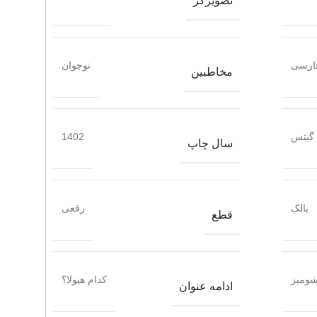
تصویرگر
ارسی
نوجوان
مخاطبین
 گیتس
1402
سال چاپ
بالک
رقعی
قطع
ومیز
کدام هیولا؟
ادامه عنوان