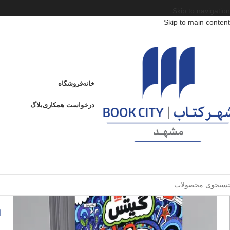
Skip to navigation
Skip to main content
خانه
/
محصولات
/
کتاب کودک و نوجوان
/
سن
/
د : 13 تا 15 سال
/
تام گیتس 15
تام گیتس 15
خانه
فروشگاه
ادامه
عنوان
درخواست همکاری
بلاگ
ت
فروخته شده
ا