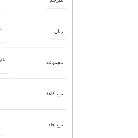
مترجم
ف
زبان
تام
مجموعه
نوع کاغذ
ش
نوع جلد