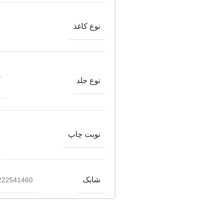
نوع کاغذ
ش
نوع جلد
نوبت چاپ
شابک
222541460