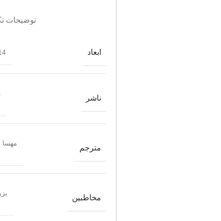
توضیحات تک
ابعاد
4*21.5
م
ناشر
مهسا 
مترجم
بزر
مخاطبین