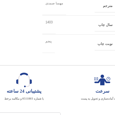
مهسا صمدی
مترجم
1403
سال چاپ
پنجم
نوبت چاپ
سرعت
پشتیبانی 24 ساعته
د آماده‌سازی و تحویل به پست
با شماره 0511803 و مکالمه برخط