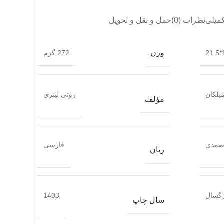
میلی
نظرات (0)
حمل و نقل و تحویل
وزن
1
272 گرم
یلکان
روثی لینزی
مؤلف
صمدی
فارسی
زبان
گسال
1403
سال چاپ