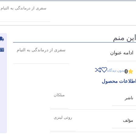
سفری از درماندگی به التیام
ین منم
سفری از درماندگی به التیام
ادامه عنوان
0
بدون دیدگاه
طلاعات محصول
میلکان
ناشر
روثی لینزی
مؤلف