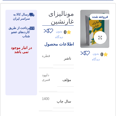
مونالیزای
ارسال کالا به
فروخته شده
سراسر ایران
غارنشین
پرداخت از طریق
0
بدون
کارت‌های عضو
شتاب
دیدگاه
برای بزرگنمایی کلیک کنید
اطلاعات محصول
در انبار موجود
نمی باشد
0
بدون
قطره
ناشر
دیدگاه
داوود
مؤلف
قنبری
1400
سال چاپ