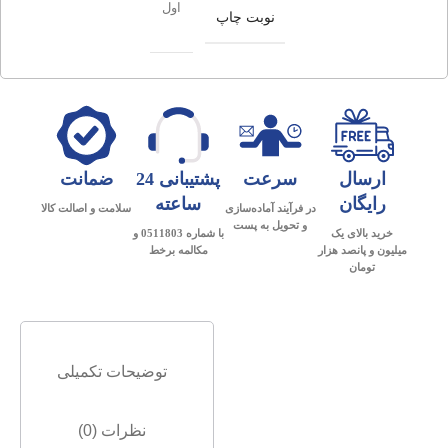
اول
نوبت چاپ
ارسال
سرعت
پشتیبانی 24
ضمانت
رایگان
ساعته
در فرآیند آماده‌سازی
سلامت و اصالت کالا
و تحویل به پست
خرید بالای یک
با شماره 0511803 و
میلیون و پانصد هزار
مکالمه برخط
تومان
توضیحات تکمیلی
نظرات (0)